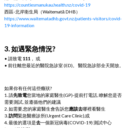
https://countiesmanukau.health.nz/covid-19
西區-北岸衛生局（Waitematā DHB）
https://www.waitematadhb.govt.nz/patients-visitors/covid-
19-information
3. 如遇緊急情況?
• 請致電
111
， 或
• 前往離您最近的醫院急診室 (ED)。 醫院急診部全天開放。
如果你有任何這些癥狀?
1. 請
先致電
您當地的家庭醫生(GP)-提前打電話, 瞭解您是否
需要測試, 並遵循他們的建議
2. 如需要,您的家庭醫生會告訴您
應該去
哪裡看醫生
3.
訪問
緊急醫療診所(Urgent Care Clinic),或
4. 最後的選項是
去
一個新冠病毒(COVID-19) 測試中心