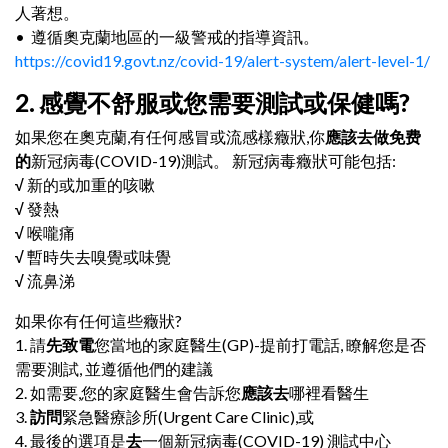
人著想。
• 遵循奧克蘭地區的一級警戒的指導資訊。
https://covid19.govt.nz/covid-19/alert-system/alert-level-1/
2. 感覺不舒服或您需要測試或保健嗎?
如果您在奧克蘭,有任何感冒或流感樣癥狀,你
應該去做免费
的
新冠病毒(COVID-19)測試。 新冠病毒癥狀可能包括:
√
新的或加重的咳嗽
√
發熱
√
喉嚨痛
√
暫時失去嗅覺或味覺
√
流鼻涕
如果你有任何這些癥狀?
1. 請
先致電
您當地的家庭醫生(GP)-提前打電話, 瞭解您是否
需要測試, 並遵循他們的建議
2. 如需要,您的家庭醫生會告訴您
應該去
哪裡看醫生
3.
訪問
緊急醫療診所(Urgent Care Clinic),或
4. 最後的選項是
去
一個新冠病毒(COVID-19) 測試中心