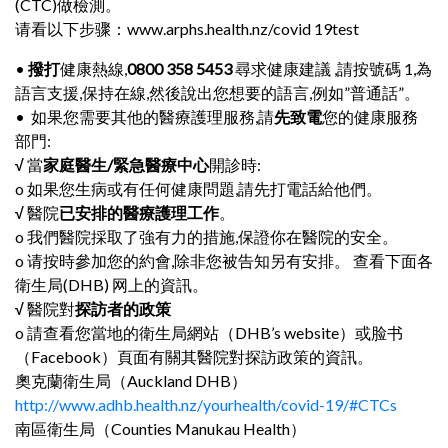
(CTC)做檢測。
请看以下步骤：www.arphs.health.nz/covid 19test
•
撥打
健康熱線,
0800 358 5453
尋求健康建議 ,請按號碼 1,為
語言支援,保持在線,然後說出您想要的語言,例如”普通話”。
• 如果您需要其他的醫療護理服務,請
先致電
您的健康服務
部門:
√
當
家庭醫生/緊急醫療中心
開診時:
o 如果您生病或有任何健康問題,請先打電話給他們。
√
醫院
已安排的醫療護理工作
。
o 我們醫院採取了強有力的措施,保證你在醫院的安全。
o 请按時參加您的約會,除非您被告知另有安排。 查看下面各
衛生局(DHB) 网上的資訊。
√
醫院對
探訪者的政策
o 請查看您當地的衛生局網站（DHB’s website）或脸书
（Facebook）頁面有關其醫院對探訪政策的資訊。
奧克蘭衛生局（Auckland DHB）
http://www.adhb.health.nz/yourhealth/covid-19/#CTCs
南區衛生局（Counties Manukau Health）