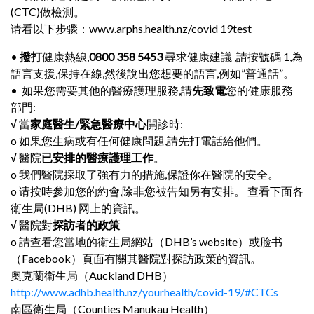
(CTC)做檢測。
请看以下步骤：www.arphs.health.nz/covid 19test
•
撥打
健康熱線,
0800 358 5453
尋求健康建議 ,請按號碼 1,為
語言支援,保持在線,然後說出您想要的語言,例如”普通話”。
• 如果您需要其他的醫療護理服務,請
先致電
您的健康服務
部門:
√
當
家庭醫生/緊急醫療中心
開診時:
o 如果您生病或有任何健康問題,請先打電話給他們。
√
醫院
已安排的醫療護理工作
。
o 我們醫院採取了強有力的措施,保證你在醫院的安全。
o 请按時參加您的約會,除非您被告知另有安排。 查看下面各
衛生局(DHB) 网上的資訊。
√
醫院對
探訪者的政策
o 請查看您當地的衛生局網站（DHB’s website）或脸书
（Facebook）頁面有關其醫院對探訪政策的資訊。
奧克蘭衛生局（Auckland DHB）
http://www.adhb.health.nz/yourhealth/covid-19/#CTCs
南區衛生局（Counties Manukau Health）