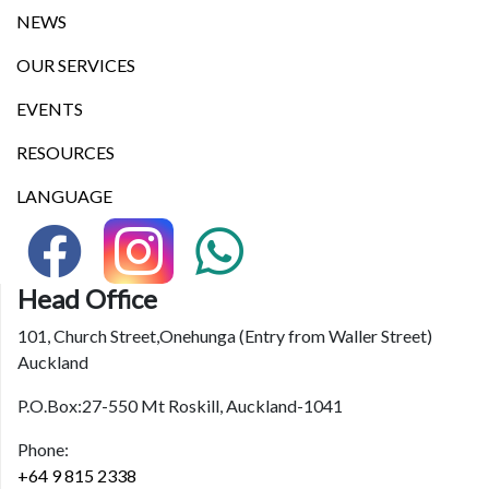
NEWS
OUR SERVICES
EVENTS
RESOURCES
LANGUAGE
Head Office
101, Church Street,Onehunga (Entry from Waller Street)
Auckland
P.O.Box:27-550 Mt Roskill, Auckland-1041
Phone:
+64 9 815 2338