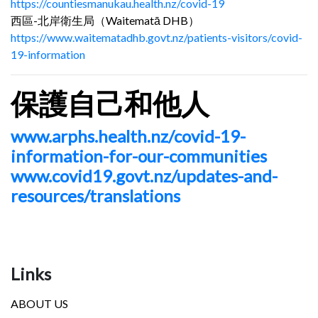
https://countiesmanukau.health.nz/covid-19
西區-北岸衛生局（Waitematā DHB）
https://www.waitematadhb.govt.nz/patients-visitors/covid-
19-information
保護自己和他人
www.arphs.health.nz/covid-19-
information-for-our-communities
www.covid19.govt.nz/updates-and-
resources/translations
Links
ABOUT US